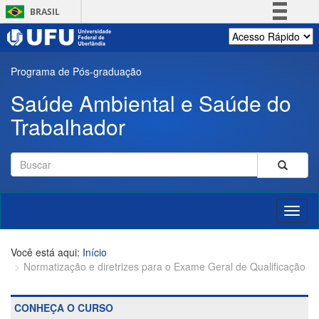
Pular
BRASIL
para
o
Simplifique!
conteúdo
Comunica BR
principal
Programa de Pós-graduação
Participe
Saúde Ambiental e Saúde do
Acesso à informação
Trabalhador
Legislação
Canais
Formulário
de
Buscar
busca
Toggl
naviga
Início
Normatização e diretrizes para o Exame Geral de Qualificação
CONHEÇA O CURSO