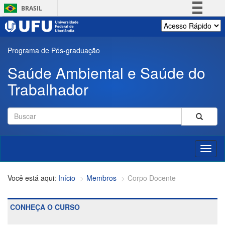
Pular
BRASIL
para
o
Simplifique!
conteúdo
Comunica BR
principal
Programa de Pós-graduação
Participe
Saúde Ambiental e Saúde do
Acesso à informação
Trabalhador
Legislação
Canais
Formulário
de
Buscar
busca
Toggl
naviga
Início
Membros
Corpo Docente
CONHEÇA O CURSO