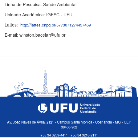
Linha de Pesquisa: Saúde Ambiental
Unidade Acadêmica: IGESC - UFU
Lattes:
http://lattes.cnpq.br/5773071274437469
E-mail: winston.bacelar@ufu.br
Av. João Naves de Ávila, 2121 - Campus Santa Mônica - Uberlândia - MG - CEP
38400-902
+55 34 3239-4411 | +55 34 3218-2111