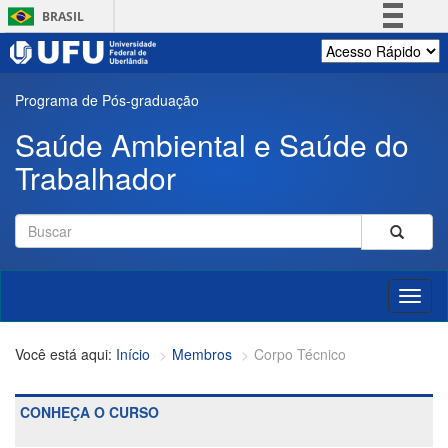
Pular
BRASIL
para
o
Simplifique!
conteúdo
Comunica BR
principal
Programa de Pós-graduação
Participe
Saúde Ambiental e Saúde do
Acesso à informação
Trabalhador
Legislação
Canais
Formulário
de
Buscar
busca
Toggl
naviga
Início
Membros
Corpo Técnico
CONHEÇA O CURSO