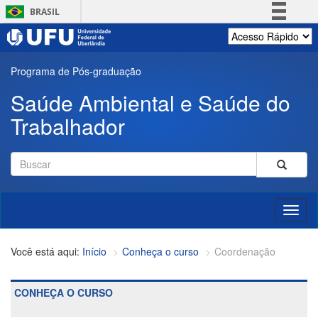
Pular
BRASIL
para
o
Simplifique!
conteúdo
Comunica BR
principal
Programa de Pós-graduação
Participe
Saúde Ambiental e Saúde do
Acesso à informação
Trabalhador
Legislação
Canais
Formulário
de
Buscar
busca
Toggl
naviga
Início
Conheça o curso
Coordenação
CONHEÇA O CURSO